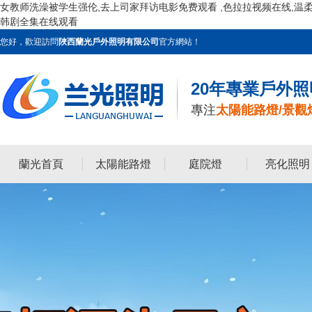
女教师洗澡被学生强伦,去上司家拜访电影免费观看 ,色拉拉视频在线,温柔阿
韩剧全集在线观看
您好，歡迎訪問
陜西蘭光戶外照明有限公司
官方網站！
20年專業戶外
專注
太陽能路燈/景觀
蘭光首頁
太陽能路燈
庭院燈
亮化照明