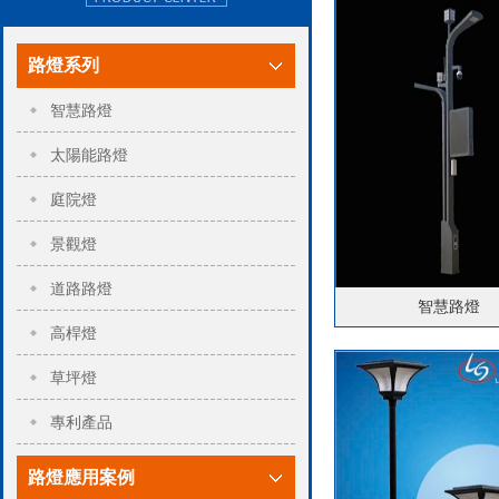
路燈系列
智慧路燈
太陽能路燈
庭院燈
景觀燈
道路路燈
智慧路燈
高桿燈
草坪燈
專利產品
路燈應用案例