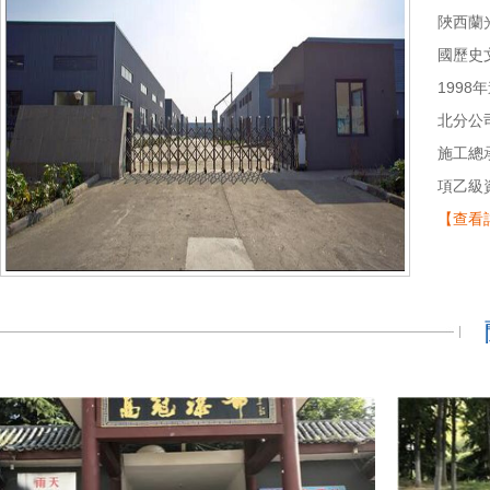
陜西蘭
國歷史
1998
北分公
施工總
項乙級
【查看