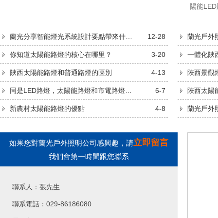
陽能LE
嗎?其實
能LED
蘭光分享智能燈光系統設計要點帶來什么好處
12-28
蘭光戶外
包括人力
你知道太陽能路燈的核心在哪里？
3-20
一體化陜
了，小編
陜西太陽能路燈和普通路燈的區別
4-13
陜西景觀
那么太陽
同是LED路燈，太陽能路燈和市電路燈怎么選
6-7
陜西太陽
的路燈每
新農村太陽能路燈的優點
4-8
蘭光戶外
來，每年.
立即留言
如果您對蘭光戶外照明公司感興趣，請
我們會第一時間跟您聯系
聯系人：張先生
聯系電話：029-86186080