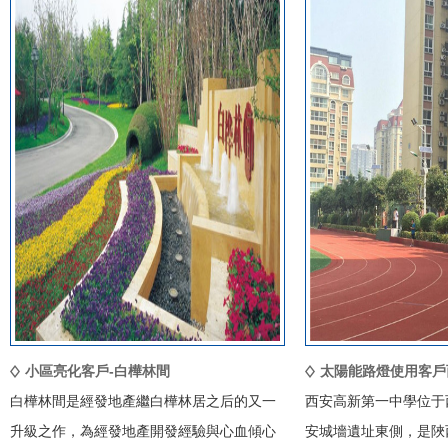
小區亮化客戶-白樺林間
太陽能路燈使用客戶
白樺林間是經發地產繼白樺林居之后的又一
西安高新第一中學位于
升級之作，為經發地產開發經驗與心血傾心
安城墻遺址東側，是陜