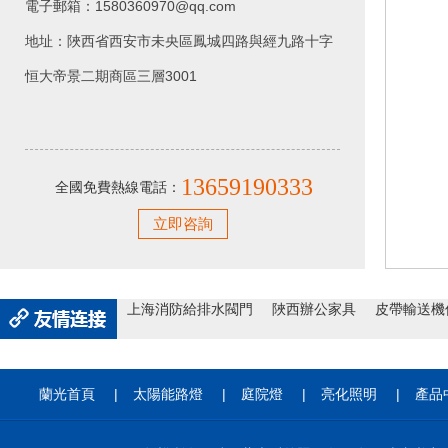
電子郵箱：1580360970@qq.com
地址：陜西省西安市未央區鳳城四路與經九路十字
恒大帝景二期商區三層3001
13659190333
全國免費熱線電話：
立即咨詢
上海消防給排水閥門
陜西辦公家具
皮帶輸送機
蘭光首頁
|
太陽能路燈
|
庭院燈
|
亮化照明
|
產品