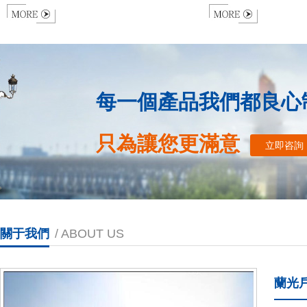
所出，集尊貴、奢華的氣質與厚重、低調的
我公司與學校簽訂操場
精粹于一身，無論在產品設計、景觀綠化、
目。學校操場采光充足
社區配套、還是物業管理方面都更趨細致尊
的需求，采用節能的太
貴。我公司針對白樺林間的特點，設計采用
適的選擇。
古典風格，以三頭仿古路燈為道路主體照明
每一個產品我們都良心
燈具，配合其他草坪燈、樹燈，打造出古典
豐富的小區亮化。
只為讓您更滿意
立即咨詢
關于我們
/ ABOUT US
蘭光