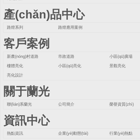
產(chǎn)品中心
路燈系列
路燈應用案例
客戶案例
新農(nóng)村道路
市政道路
小區(qū)廣場
樓體亮化
小區(qū)亮化
景觀亮化
亮化設計
關于蘭光
聯(lián)系蘭光
公司簡介
榮譽資質(zhì)
資訊中心
熱點資訊
企業(yè)動態(tài)
行業(yè)熱點